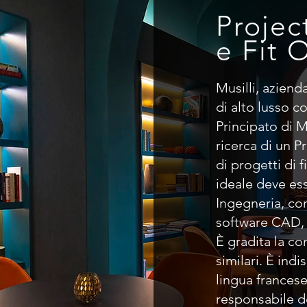
Projec
e Fit 
Musilli, aziend
di alto lusso c
Principato di M
ricerca di un 
di progetti di f
ideale deve ess
Ingegneria, co
software CAD, 
È gradita la c
similari. È ind
lingua francese
responsabile de