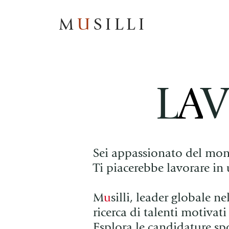
M
U
SILLI
L
A
Sei appassionato del mondo
Ti piacerebbe lavorare in
M
u
silli, leader globale ne
ricerca di talenti motivat
Esplora le candidature spo