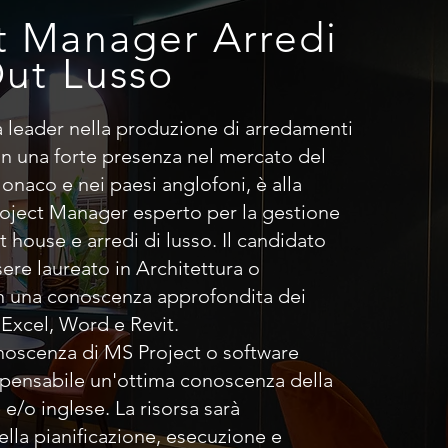
t Manager Arredi
Out Lusso
a leader nella produzione di arredamenti
on una forte presenza nel mercato del
onaco e nei paesi anglofoni, è alla
Project Manager esperto per la gestione
it house e arredi di lusso. Il candidato
ere laureato in Architettura o
n una conoscenza approfondita dei
Excel, Word e Revit.
onoscenza di MS Project o software
ispensabile un'ottima conoscenza della
 e/o inglese. La risorsa sarà
lla pianificazione, esecuzione e