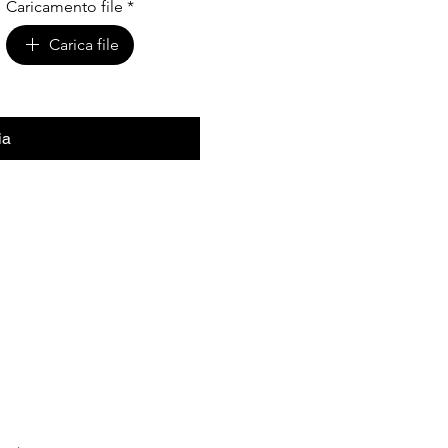
Caricamento file
*
Carica file
ia