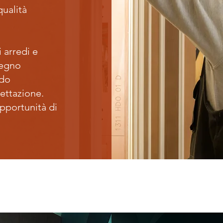
qualità
i arredi e
legno
ndo
ettazione.
pportunità di