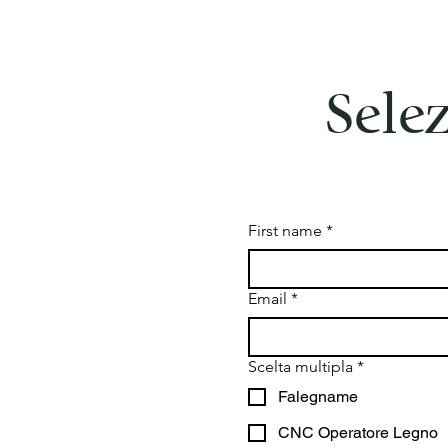
Sele
First name
*
Email
*
Scelta multipla
*
Falegname
CNC Operatore Legno